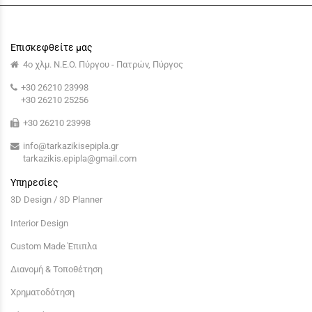
Επισκεφθείτε μας
4ο χλμ. Ν.Ε.Ο. Πύργου - Πατρών, Πύργος
+30 26210 23998
+30 26210 25256
+30 26210 23998
info@tarkazikisepipla.gr
tarkazikis.epipla@gmail.com
Υπηρεσίες
3D Design / 3D Planner
Interior Design
Custom Made Έπιπλα
Διανομή & Τοποθέτηση
Χρηματοδότηση