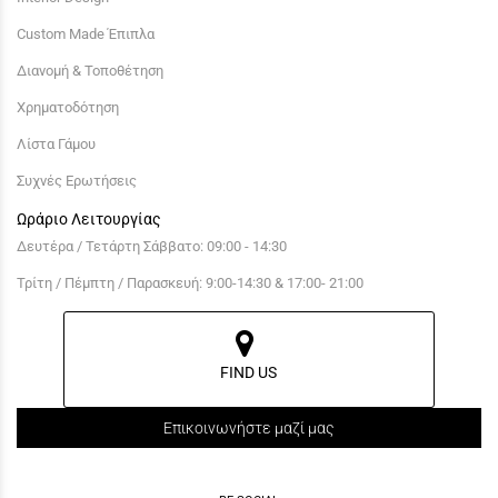
Custom Made Έπιπλα
Διανομή & Τοποθέτηση
Χρηματοδότηση
Λίστα Γάμου
Συχνές Ερωτήσεις
Ωράριο Λειτουργίας
Δευτέρα / Τετάρτη Σάββατο: 09:00 - 14:30
Τρίτη / Πέμπτη / Παρασκευή: 9:00-14:30 & 17:00- 21:00
FIND US
Επικοινωνήστε μαζί μας