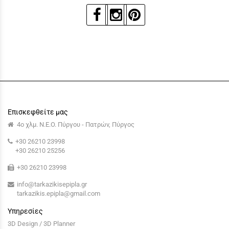
Επισκεφθείτε μας
4ο χλμ. Ν.Ε.Ο. Πύργου - Πατρών, Πύργος
+30 26210 23998
+30 26210 25256
+30 26210 23998
info@tarkazikisepipla.gr
tarkazikis.epipla@gmail.com
Υπηρεσίες
3D Design / 3D Planner