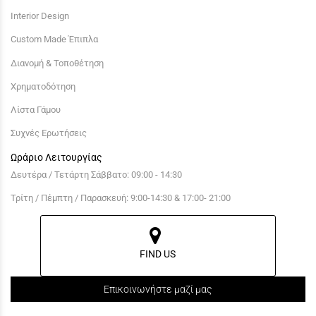
Interior Design
Custom Made Έπιπλα
Διανομή & Τοποθέτηση
Χρηματοδότηση
Λίστα Γάμου
Συχνές Ερωτήσεις
Ωράριο Λειτουργίας
Δευτέρα / Τετάρτη Σάββατο: 09:00 - 14:30
Τρίτη / Πέμπτη / Παρασκευή: 9:00-14:30 & 17:00- 21:00
FIND US
Επικοινωνήστε μαζί μας