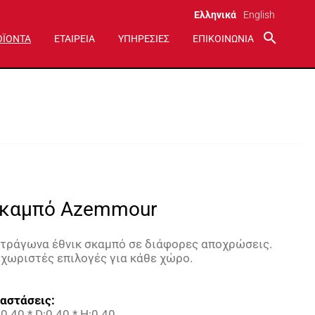
Ελληνικά
English
search
ΟΪΟΝΤΑ
ΕΤΑΙΡΕΙΑ
ΥΠΗΡΕΣΙΕΣ
ΕΠΙΚΟΙΝΩΝΙΑ
καμπό Azemmour
ετράγωνα έθνικ σκαμπό σε διάφορες αποχρώσεις.
χωριστές επιλογές για κάθε χώρο.
αστάσεις:
0.40 * D:0.40 * H:0.40