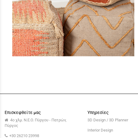
Επισκεφθείτε μας
Υπηρεσίες
4ο χλμ. Ν.Ε.Ο. Πύργου - Πατρών,
3D Design / 3D Planner
Πύργος
Interior Design
+30 26210 23998