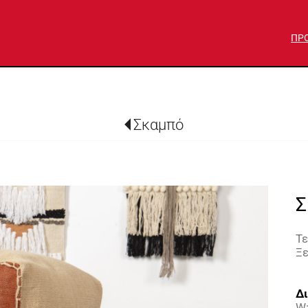
ΠΡ
Σκαμπό
Σ
Τ
Ξε
Δι
W: