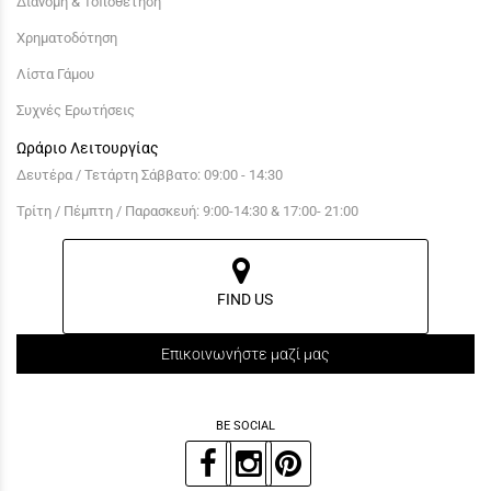
Διανομή & Τοποθέτηση
Χρηματοδότηση
Λίστα Γάμου
Συχνές Ερωτήσεις
Ωράριο Λειτουργίας
Δευτέρα / Τετάρτη Σάββατο: 09:00 - 14:30
Τρίτη / Πέμπτη / Παρασκευή: 9:00-14:30 & 17:00- 21:00
FIND US
Επικοινωνήστε μαζί μας
BE SOCIAL