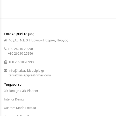
Επισκεφθείτε μας
4ο χλμ. Ν.Ε.Ο. Πύργου - Πατρών, Πύργος
+30 26210 23998
+30 26210 25256
+30 26210 23998
info@tarkazikisepipla.gr
tarkazikis.epipla@gmail.com
Υπηρεσίες
3D Design / 3D Planner
Interior Design
Custom Made Έπιπλα