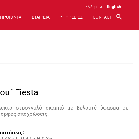
Ελληνικά
English
search
ΠΡΟΪΟΝΤΑ
ΕΤΑΙΡΕΙΑ
ΥΠΗΡΕΣΙΕΣ
CONTACT
ouf Fiesta
λεκτό στρογγυλό σκαμπό με βελουτέ ύφασμα σε
μορφες αποχρώσεις.
αστάσεις:
:0.48
x
L: 0.49
x
H:0.35