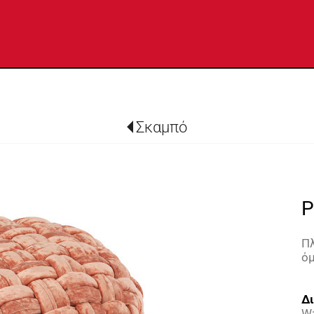
Σκαμπό
P
Π
ό
Δι
W