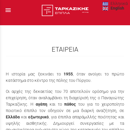
Ελληνικά
English
menu
ΕΤΑΙΡΕΙΑ
Η ιστορία μας ξεκινάει το
1955
, όταν ανοίγει το πρώτο
κατάστημα στο κέντρο της πόλης του Πύργου.
Οι αρχές της δεκαετίας του 70 αποτελούν ορόσημο για την
επιχείρηση, όταν αναλαμβάνει τη διαχείρισή της ο Παναγιώτης
Ταρκαζίκης. Η
αγάπη
και το
πάθος
του για το χειροποίητο
ποιοτικό έπιπλο τον οδηγούν σε μια διαρκή αναζήτηση, σε
Ελλάδα
και
εξωτερικό
, για έπιπλα απαράμιλλής ποιότητας και
υψηλής αισθητικής. Δημιουργεί συνεργασίες με τα
σημαντικότερα ονόματα στο χώρο της κατασκευής του επίπλου