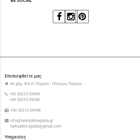
BE SOCIAL
Επισκεφθείτε μας
4ο χλμ. Ν.Ε.Ο. Πύργου - Πατρών, Πύργος
+30 26210 23998
+30 26210 25256
+30 26210 23998
info@tarkazikisepipla.gr
tarkazikis.epipla@gmail.com
Υπηρεσίες