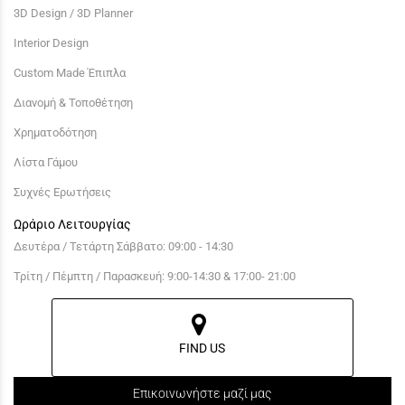
3D Design / 3D Planner
Interior Design
Custom Made Έπιπλα
Διανομή & Τοποθέτηση
Χρηματοδότηση
Λίστα Γάμου
Συχνές Ερωτήσεις
Ωράριο Λειτουργίας
Δευτέρα / Τετάρτη Σάββατο: 09:00 - 14:30
Τρίτη / Πέμπτη / Παρασκευή: 9:00-14:30 & 17:00- 21:00
FIND US
Επικοινωνήστε μαζί μας