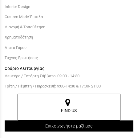
Interior Design
Custom Made Έπιπλα
Διανομή & Τοποθέτηση
Χρηματοδότηση
Λίστα Γάμου
Συχνές Ερωτήσεις
Ωράριο Λειτουργίας
Δευτέρα / Τετάρτη Σάββατο: 09:00 - 14:30
Τρίτη / Πέμπτη / Παρασκευή: 9:00-14:30 & 17:00- 21:00
FIND US
Επικοινωνήστε μαζί μας