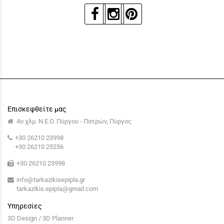
Επισκεφθείτε μας
4ο χλμ. Ν.Ε.Ο. Πύργου - Πατρών, Πύργος
+30 26210 23998
+30 26210 25256
+30 26210 23998
info@tarkazikisepipla.gr
tarkazikis.epipla@gmail.com
Υπηρεσίες
3D Design / 3D Planner