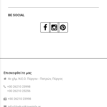
BE SOCIAL
Επισκεφθείτε μας
4ο χλμ. Ν.Ε.Ο. Πύργου - Πατρών, Πύργος
+30 26210 23998
+30 26210 25256
+30 26210 23998
info@tarkazikisepipla.gr