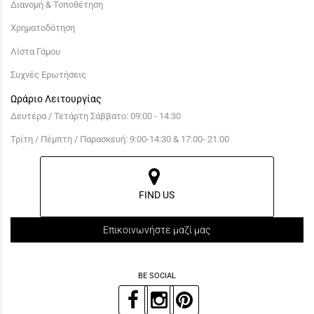
Διανομή & Τοποθέτηση
Χρηματοδότηση
Λίστα Γάμου
Συχνές Ερωτήσεις
Ωράριο Λειτουργίας
Δευτέρα / Τετάρτη Σάββατο: 09:00 - 14:30
Τρίτη / Πέμπτη / Παρασκευή: 9:00-14:30 & 17:00- 21:00
FIND US
Επικοινωνήστε μαζί μας
BE SOCIAL