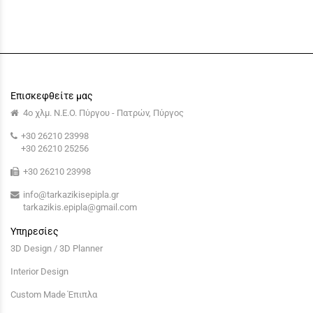
Επισκεφθείτε μας
4ο χλμ. Ν.Ε.Ο. Πύργου - Πατρών, Πύργος
+30 26210 23998
+30 26210 25256
+30 26210 23998
info@tarkazikisepipla.gr
tarkazikis.epipla@gmail.com
Υπηρεσίες
3D Design / 3D Planner
Interior Design
Custom Made Έπιπλα