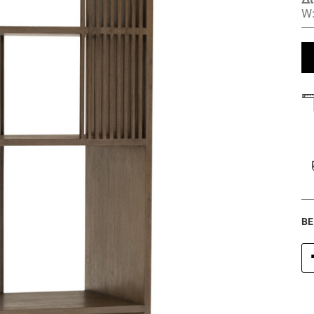
W:
BE