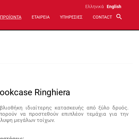
Ελληνικά
English
search
ΠΡΟΪΟΝΤΑ
ΕΤΑΙΡΕΙΑ
ΥΠΗΡΕΣΙΕΣ
CONTACT
ookcase Ringhiera
ιβλιοθήκη ιδιαίτερης κατασκευής από ξύλο δρυός.
πορούν να προστεθούν επιπλέον τεμάχια για την
άλυψη μεγάλων τοίχων.
αστάσεις: