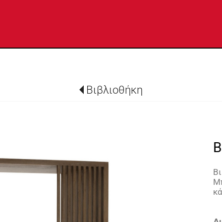
Βιβλιοθήκη
B
Β
Μ
κ
Δι