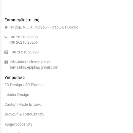
Επισκεφθείτε μας
4ο χλμ. Ν.Ε.Ο. Πύργου - Πατρών, Πύργος
+30 26210 23998
+30 26210 25256
+30 26210 23998
info@tarkazikisepipla.gr
tarkazikis.epipla@gmail.com
Υπηρεσίες
3D Design / 3D Planner
Interior Design
Custom Made Έπιπλα
Διανομή & Τοποθέτηση
Χρηματοδότηση