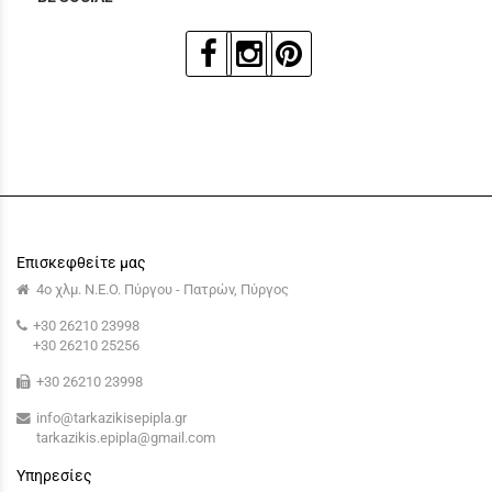
Επισκεφθείτε μας
4ο χλμ. Ν.Ε.Ο. Πύργου - Πατρών, Πύργος
+30 26210 23998
+30 26210 25256
+30 26210 23998
info@tarkazikisepipla.gr
tarkazikis.epipla@gmail.com
Υπηρεσίες