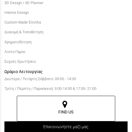
3D Design / 3D Planner
Interior Design
Custom Made Έπιπλα
Διανομή & Τοποθέτηση
Χρηματοδότηση
Λίστα Γάμου
Συχνές Ερωτήσεις
Ωράριο Λειτουργίας
Δευτέρα / Τετάρτη Σάββατο: 09:00 - 14:30
Τρίτη / Πέμπτη / Παρασκευή: 9:00-14:30 & 17:00- 21:00
FIND US
Επικοινωνήστε μαζί μας