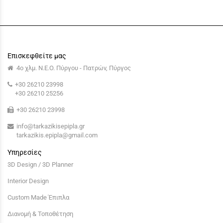
Επισκεφθείτε μας
4ο χλμ. Ν.Ε.Ο. Πύργου - Πατρών, Πύργος
+30 26210 23998
+30 26210 25256
+30 26210 23998
info@tarkazikisepipla.gr
tarkazikis.epipla@gmail.com
Υπηρεσίες
3D Design / 3D Planner
Interior Design
Custom Made Έπιπλα
Διανομή & Τοποθέτηση