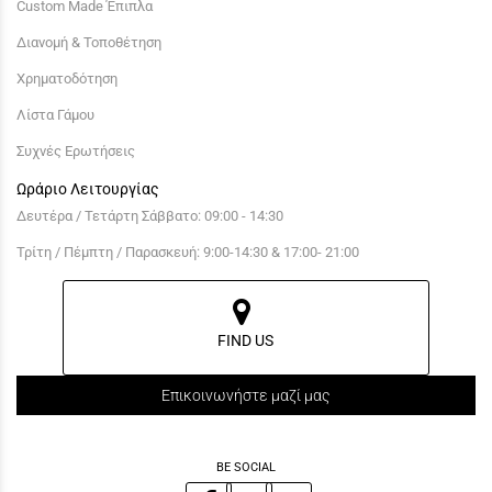
Custom Made Έπιπλα
Διανομή & Τοποθέτηση
Χρηματοδότηση
Λίστα Γάμου
Συχνές Ερωτήσεις
Ωράριο Λειτουργίας
Δευτέρα / Τετάρτη Σάββατο: 09:00 - 14:30
Τρίτη / Πέμπτη / Παρασκευή: 9:00-14:30 & 17:00- 21:00
FIND US
Επικοινωνήστε μαζί μας
BE SOCIAL