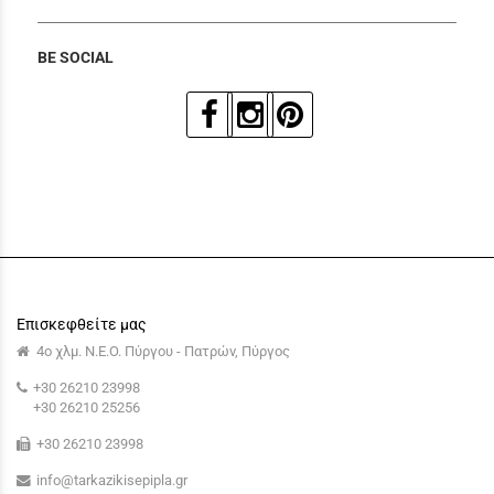
BE SOCIAL
Επισκεφθείτε μας
4ο χλμ. Ν.Ε.Ο. Πύργου - Πατρών, Πύργος
+30 26210 23998
+30 26210 25256
+30 26210 23998
info@tarkazikisepipla.gr