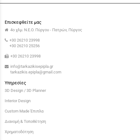
Επισκεφθείτε μας
4ο χλμ. Ν.Ε.Ο. Πύργου - Πατρών, Πύργος
+30 26210 23998
+30 26210 25256
+30 26210 23998
info@tarkazikisepipla.gr
tarkazikis.epipla@gmail.com
Υπηρεσίες
3D Design / 3D Planner
Interior Design
Custom Made Έπιπλα
Διανομή & Τοποθέτηση
Χρηματοδότηση