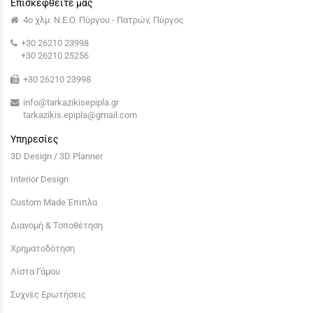
Επισκεφθείτε μας
4ο χλμ. Ν.Ε.Ο. Πύργου - Πατρών, Πύργος
+30 26210 23998
+30 26210 25256
+30 26210 23998
info@tarkazikisepipla.gr
tarkazikis.epipla@gmail.com
Υπηρεσίες
3D Design / 3D Planner
Interior Design
Custom Made Έπιπλα
Διανομή & Τοποθέτηση
Χρηματοδότηση
Λίστα Γάμου
Συχνές Ερωτήσεις