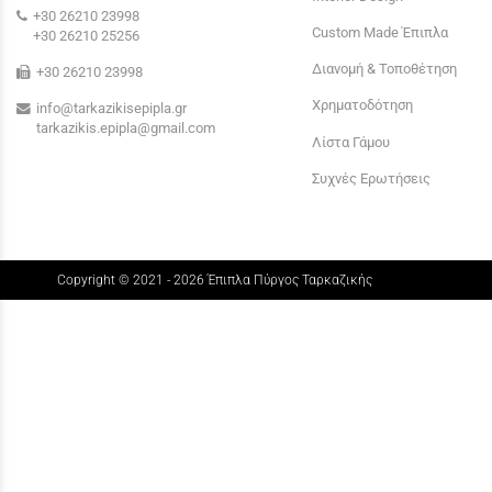
+30 26210 23998
Custom Made Έπιπλα
+30 26210 25256
Διανομή & Τοποθέτηση
+30 26210 23998
Χρηματοδότηση
info@tarkazikisepipla.gr
tarkazikis.epipla@gmail.com
Λίστα Γάμου
Συχνές Ερωτήσεις
Copyright © 2021 - 2026 Έπιπλα Πύργος Ταρκαζικής