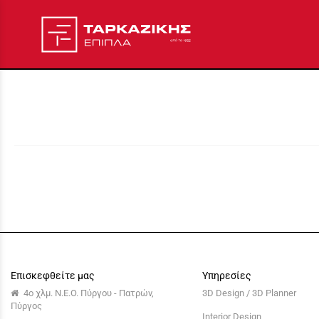
Επισκεφθείτε μας
Υπηρεσίες
4ο χλμ. Ν.Ε.Ο. Πύργου - Πατρών,
3D Design / 3D Planner
Πύργος
Interior Design