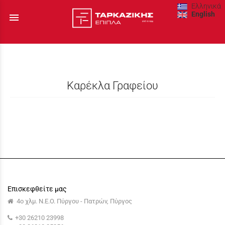
Ελληνικά
English
menu
Καρέκλα Γραφείου
Επισκεφθείτε μας
4ο χλμ. Ν.Ε.Ο. Πύργου - Πατρών, Πύργος
+30 26210 23998