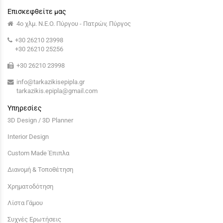
Επισκεφθείτε μας
4ο χλμ. Ν.Ε.Ο. Πύργου - Πατρών, Πύργος
+30 26210 23998
+30 26210 25256
+30 26210 23998
info@tarkazikisepipla.gr
tarkazikis.epipla@gmail.com
Υπηρεσίες
3D Design / 3D Planner
Interior Design
Custom Made Έπιπλα
Διανομή & Τοποθέτηση
Χρηματοδότηση
Λίστα Γάμου
Συχνές Ερωτήσεις