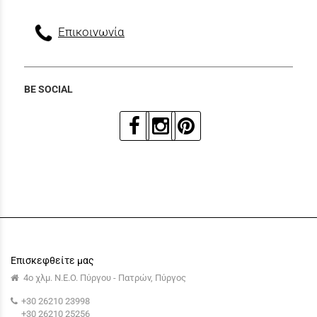
Επικοινωνία
BE SOCIAL
Επισκεφθείτε μας
4ο χλμ. Ν.Ε.Ο. Πύργου - Πατρών, Πύργος
+30 26210 23998
+30 26210 25256