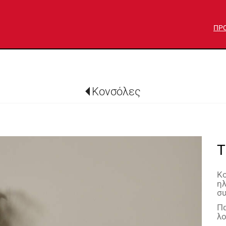
ΠΡ
Κονσόλες
T
Κο
ηλ
συ
Πα
λο