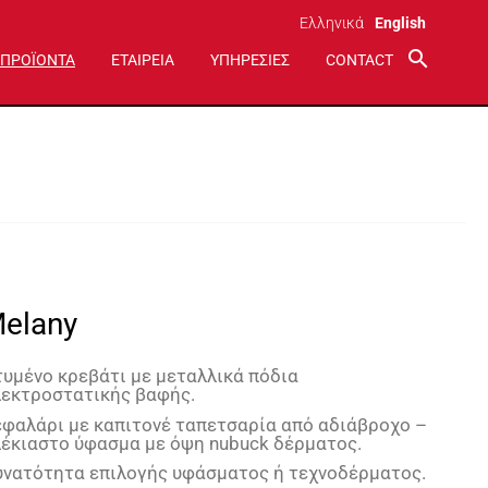
Ελληνικά
English
search
ΠΡΟΪΟΝΤΑ
ΕΤΑΙΡΕΙΑ
ΥΠΗΡΕΣΙΕΣ
CONTACT
elany
υμένο κρεβάτι με μεταλλικά πόδια
λεκτροστατικής βαφής.
φαλάρι με καπιτονέ ταπετσαρία από αδιάβροχο –
λέκιαστο ύφασμα με όψη
nubuck
δέρματος.
υνατότητα επιλογής υφάσματος ή τεχνοδέρματος.