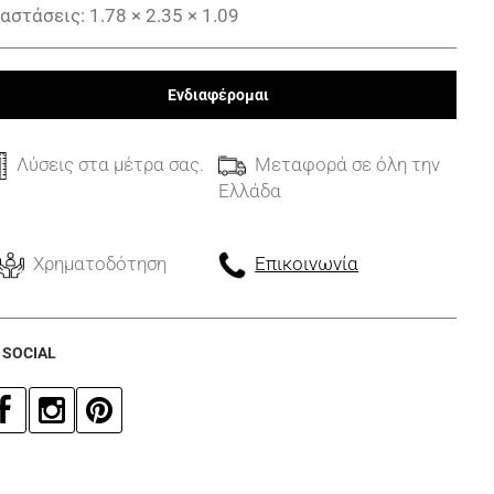
ιαστάσεις
: 1.78
×
2.35
×
1.09
Ενδιαφέρομαι
Λύσεις στα μέτρα σας.
Μεταφορά σε όλη την
Ελλάδα
Χρηματοδότηση
Επικοινωνία
 SOCIAL