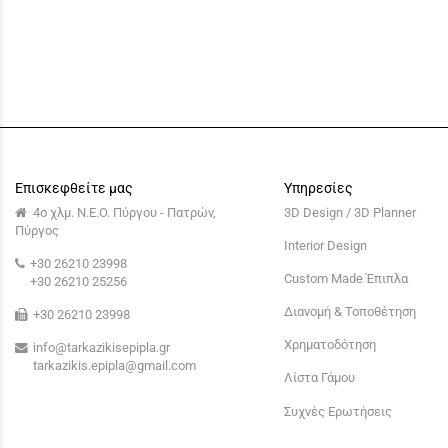
Επισκεφθείτε μας
Υπηρεσίες
4ο χλμ. Ν.Ε.Ο. Πύργου - Πατρών,
3D Design / 3D Planner
Πύργος
Interior Design
+30 26210 23998
Custom Made Έπιπλα
+30 26210 25256
Διανομή & Τοποθέτηση
+30 26210 23998
Χρηματοδότηση
info@tarkazikisepipla.gr
tarkazikis.epipla@gmail.com
Λίστα Γάμου
Συχνές Ερωτήσεις