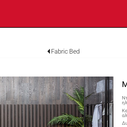
Fabric Bed
M
Ντ
η
Κε
α
Δ